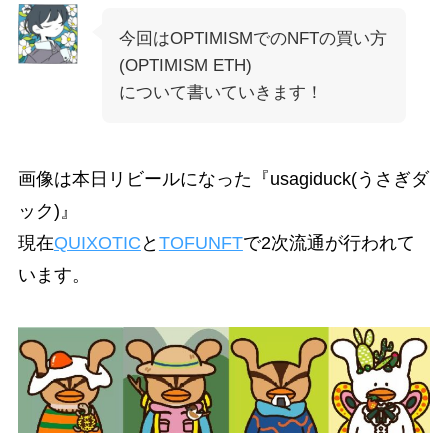
今回はOPTIMISMでのNFTの買い方
(OPTIMISM ETH)
について書いていきます！
画像は本日リビールになった『usagiduck(うさぎダ
ック)』
現在
QUIXOTIC
と
TOFUNFT
で2次流通が行われて
います。